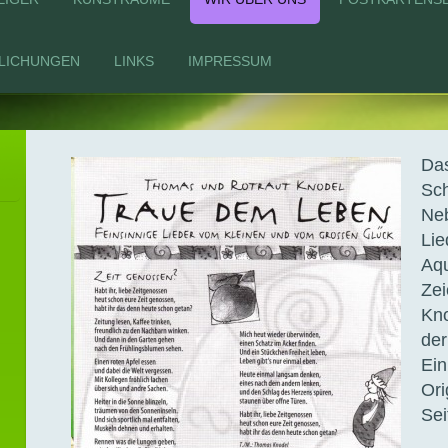
LICHUNGEN
LINKS
IMPRESSUM
Das
Sch
Neb
Lie
Aqu
Ze
Kno
der
Ein
Ori
Sei