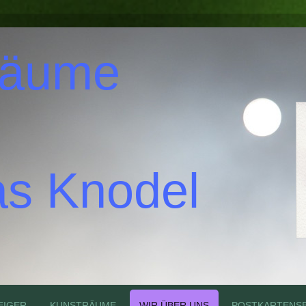
räume
s Knodel
EIGER
KUNSTRÄUME
WIR ÜBER UNS
POSTKARTENSE