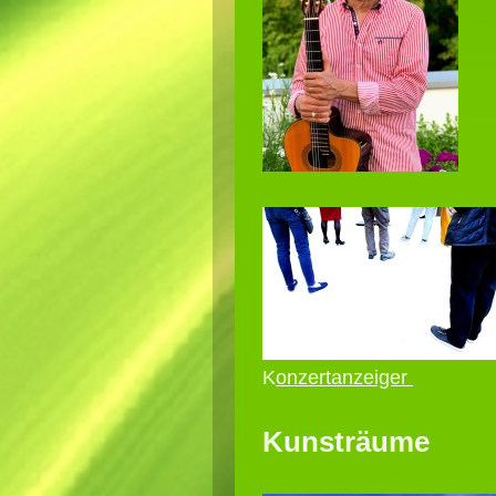
K
onzertanzeiger
Kunsträume