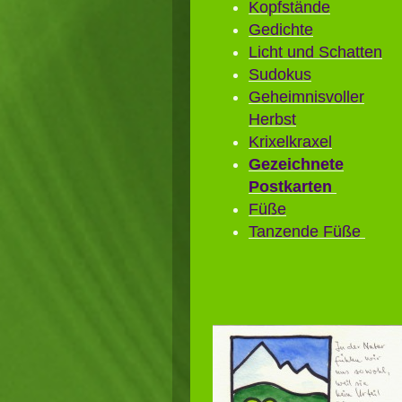
Kopfstände
Gedichte
Licht und Schatten
Sudokus
Geheimnisvoller
Herbst
Krixelkraxel
Gezeichnete
Postkarten
Füße
Tanzende Füße