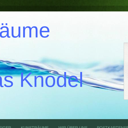
räume
s Knodel
EIGER
KUNSTRÄUME
WIR ÜBER UNS
POSTKARTENSE