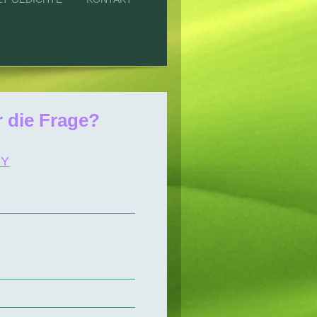
r die Frage?
uY