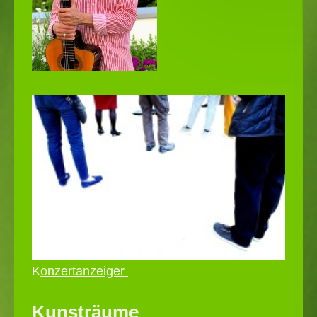
K
onzertanzeiger
Kunsträume